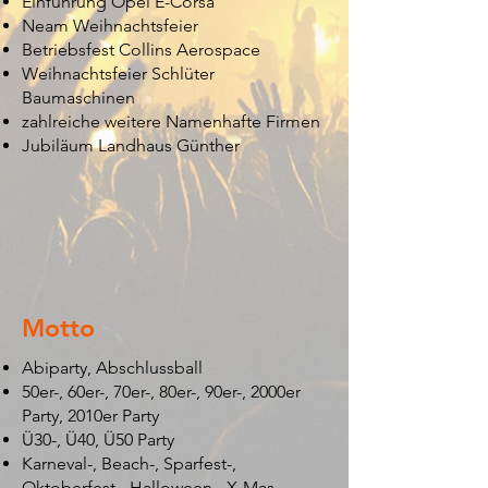
Einführung Opel E-Corsa
Neam Weihnachtsfeier
Betriebsfest Collins Aerospace
Weihnachtsfeier Schlüter
Baumaschinen
zahlreiche weitere Namenhafte Firmen
Jubiläum Landhaus Günther
Motto
Abiparty, Abschlussball
50er-, 60er-, 70er-, 80er-, 90er-, 2000er
Party, 2010er Party
Ü30-, Ü40, Ü50 Party
Karneval-, Beach-, Sparfest-,
Oktoberfest-, Halloween-, X-Mas-,