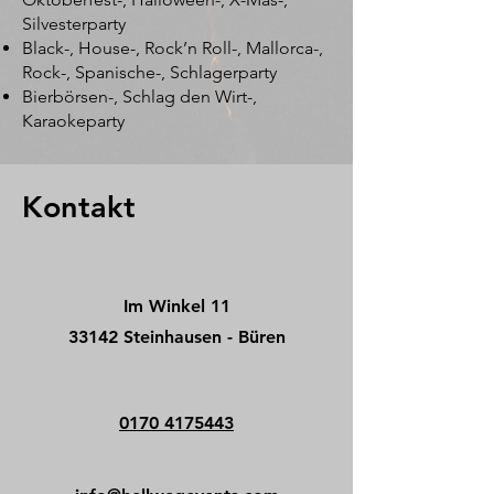
Silvesterparty
Black-, House-, Rock’n Roll-, Mallorca-,
Rock-, Spanische-, Schlagerparty
Bierbörsen-, Schlag den Wirt-,
Karaokeparty
Kontakt
Im Winkel 11
33142 Steinhausen - Büren
0170 4175443