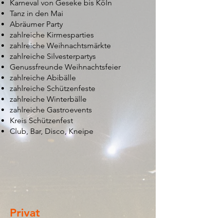
Karneval von Geseke bis Köln
Tanz in den Mai
Abräumer Party
zahlreiche Kirmesparties
zahlreiche Weihnachtsmärkte
zahlreiche Silvesterpartys
Genussfreunde Weihnachtsfeier
zahlreiche Abibälle
zahlreiche Schützenfeste
zahlreiche Winterbälle
zahlreiche Gastroevents
Kreis Schützenfest
Club, Bar, Disco, Kneipe
Privat