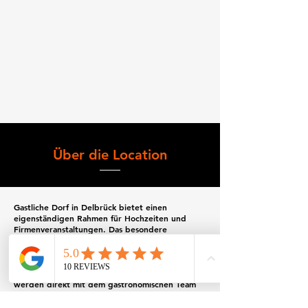
Über die Location
Gastliche Dorf in Delbrück bietet einen
eigenständigen Rahmen für Hochzeiten und
Firmenveranstaltungen. Das besondere
Raumkonzept eignet sich für Gesellschaften mit
bis zu etwa 100 Gästen und lässt sich individuell
an Bestuhlung, Tanzfläche und Programmpunkte
anpassen. Speisen, Getränke und Service
werden direkt mit dem gastronomischen Team
der Location abgestimmt.