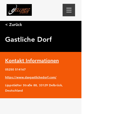
< Zurück
Gastliche Dorf
Kontakt Informationen
05250 514167
https://www.dasgastlichedorf.com/
Lippstädter Straße 88, 33129 Delbrück,
Deutschland