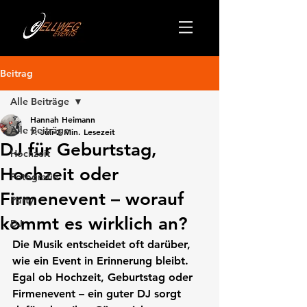
Beitrag
Alle Beiträge
Hannah Heimann
Alle Beiträge
7. Juli
2 Min. Lesezeit
DJ für Geburtstag,
Hochzeit
Hochzeit oder
Fotografie
Firmenevent – worauf
Party
kommt es wirklich an?
DJ
Die Musik entscheidet oft darüber, 
wie ein Event in Erinnerung bleibt. 
Egal ob Hochzeit, Geburtstag oder 
Firmenevent – ein guter DJ sorgt 