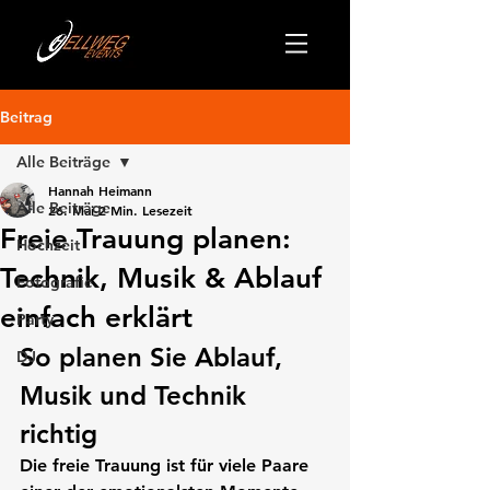
Beitrag
Alle Beiträge
Hannah Heimann
Alle Beiträge
26. Mai
2 Min. Lesezeit
Freie Trauung planen:
Hochzeit
Technik, Musik & Ablauf
Fotografie
einfach erklärt
Party
So planen Sie Ablauf, 
DJ
Musik und Technik 
richtig
Die freie Trauung ist für viele Paare 