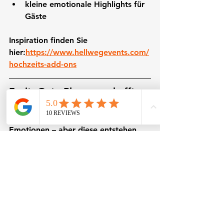
kleine emotionale Highlights für 
Gäste
Inspiration finden Sie 
hier:
https://www.hellwegevents.com/
hochzeits-add-ons
Fazit: Gute Planung schafft 
emotionale Momente
Eine freie Trauung lebt von 
Emotionen – aber diese entstehen 
nicht zufällig. Sie sind das Ergebnis 
einer guten Planung, die Technik, 
Musik und Ablauf miteinander 
verbindet.
Wenn Sie diese drei Punkte im Blick 
behalten, entsteht genau das, was 