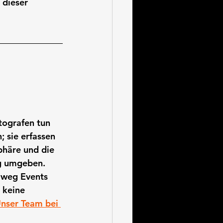
 dieser 
tografen tun 
 sie erfassen 
häre und die 
ag umgeben. 
lweg Events 
 keine 
nser Team bei 