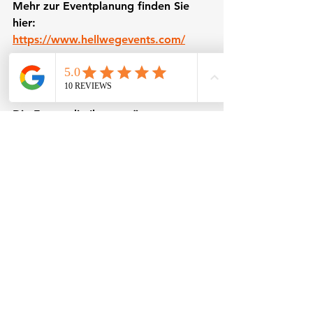
Mehr zur Eventplanung finden Sie 
hier: 
https://www.hellwegevents.com/
Fazit: Die besten Bilder sind 
die, die man nicht erwartet
Die Fotos, die Ihnen später am 
meisten bedeuten, sind selten die 
perfekt geplanten. Es sind die 
kleinen, echten Momente 
dazwischen.
Wenn Sie Ihrem Event Raum geben, 
sich zu entwickeln, entstehen genau 
die Erinnerungen, die Ihren Tag 
besonders machen.
Party
Fotografie
Fotografie